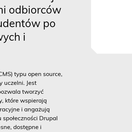
i odbiorców
tudentów po
ych i
(CMS) typu open source,
 uczelni. Jest
 pozwala tworzyć
, które wspierają
racyjne i angażują
u społeczności Drupal
sne, dostępne i