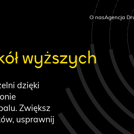
O nas
Agencja Dr
kół wyższych
elni dzięki
ronie
palu. Zwiększ
ów, usprawnij