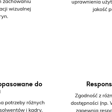
m zachowaniu
uprawnienia użyt
kacji wizualnej
jakość p
ryn.
dopasowane do
Respons
a
Zgodność z róż
a potrzeby różnych
dostępności (np. 
solwentów i kadry.
zapewnia respo