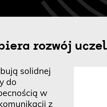
piera rozwój ucze
bują solidnej
my do
becnością w
 komunikacji z