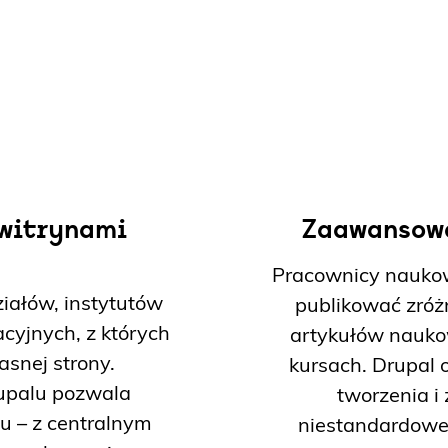
 witrynami
Zaawansowa
Pracownicy naukowi
ziałów, instytutów
publikować zróżn
cyjnych, z których
artykułów naukow
snej strony.
kursach. Drupal 
rupalu pozwala
tworzenia i 
u – z centralnym
niestandardowe 