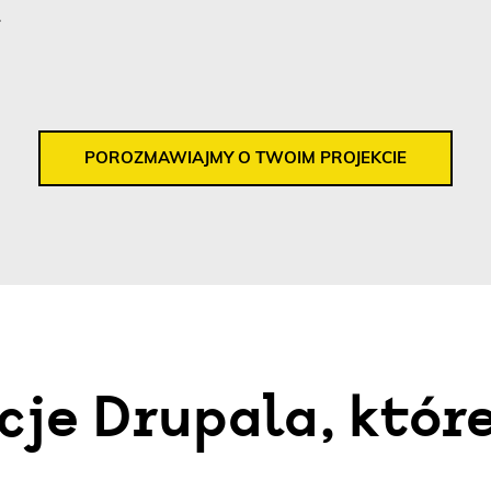
.
POROZMAWIAJMY O TWOIM PROJEKCIE
cje Drupala, któr