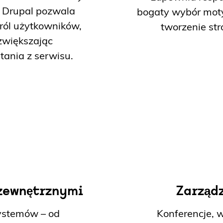
i Drupal pozwala
bogaty wybór moty
ról użytkowników,
tworzenie str
 zwiększając
tania z serwisu.
 zewnętrznymi
Zarząd
systemów – od
Konferencje, 