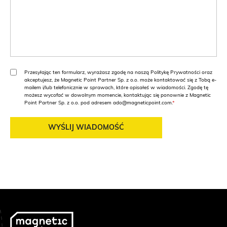
Przesyłając ten formularz, wyrażasz zgodę na naszą Politykę Prywatności oraz
Rozporządzenie
akceptujesz, że Magnetic Point Partner Sp. z o.o. może kontaktować się z Tobą e-
o
mailem i/lub telefonicznie w sprawach, które opisałeś w wiadomości. Zgodę tę
możesz wycofać w dowolnym momencie, kontaktując się ponownie z Magnetic
Ochronie
Point Partner Sp. z o.o. pod adresem
ado@magneticpoint.com
.
Danych
Osobowych